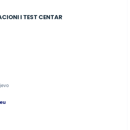
KACIONI I TEST CENTAR
jevo
.eu