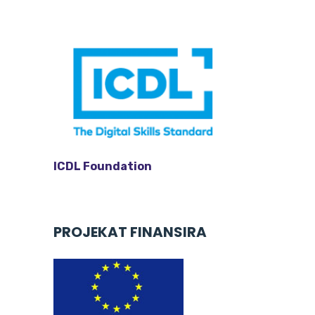
l
a
y
e
r
ICDL Foundation
PROJEKAT FINANSIRA