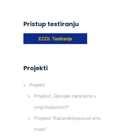
Pristup testiranju
Projekti
Projekti
Projekat „Djevojke zakoračite u
svoju budućnost!“
Projekat “Kad prokišnjava svi smo
mokri”