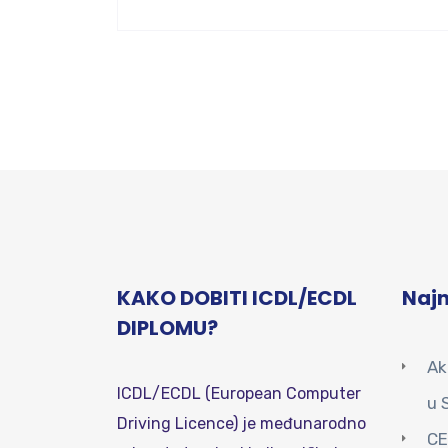
KAKO DOBITI ICDL/ECDL
Najn
DIPLOMU?
Ak
ICDL/ECDL (European Computer
u 
Driving Licence) je međunarodno
CE