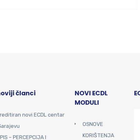
oviji članci
NOVI ECDL
E
MODULI
reditiran novi ECDL centar
OSNOVE
Sarajevu
KORIŠTENJA
PIS – PERCEPCIJA I