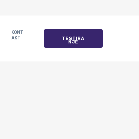
KONT
AKT
TESTIRA
NJE
I –