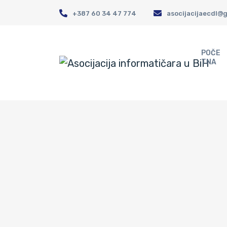
+387 60 34 47 774
asocijacijaecdl@
POČE
TNA
EDUKACI
SARAJE