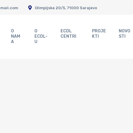
gmail.com
Olimpijska 20/5, 71000 Sarajevo
O
O
ECDL
PROJE
NOVO
NAM
ECDL-
CENTRI
KTI
STI
A
U
ONI CENTR
VO