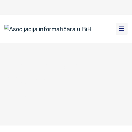
CEPIS – PERCEPCIJA I
STVARNOST
Dom
|
Novosti