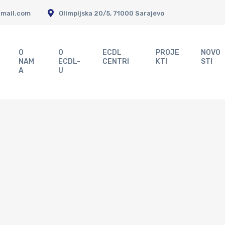
gmail.com
Olimpijska 20/5, 71000 Sarajevo
O
O
ECDL
PROJE
NOVO
NAM
ECDL-
CENTRI
KTI
STI
A
U
ACIJA
TIČARA U 