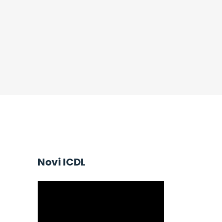
Novi ICDL
V
i
d