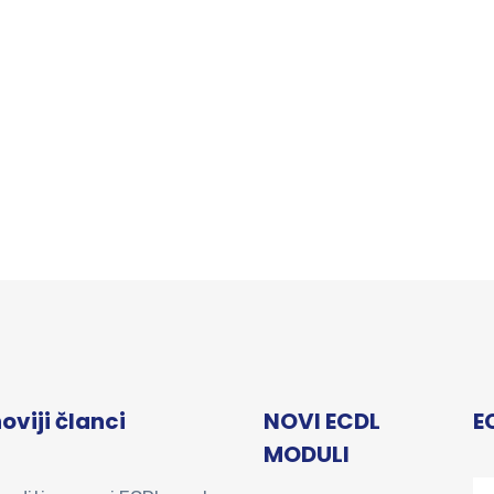
oviji članci
NOVI ECDL
E
MODULI