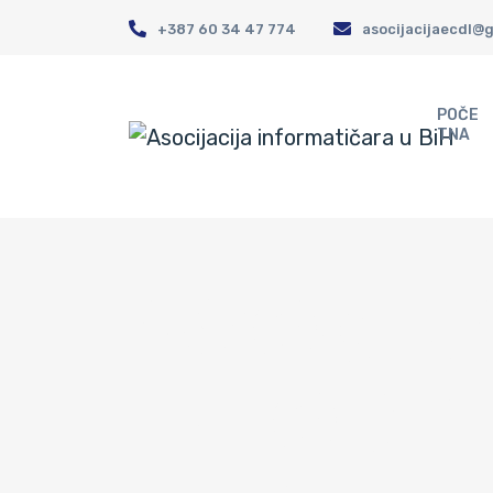
+387 60 34 47 774
asocijacijaecdl@
POČE
TNA
ASOCIJ
INFORMA