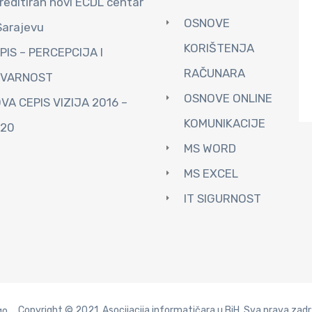
reditiran novi ECDL centar
OSNOVE
Sarajevu
KORIŠTENJA
PIS – PERCEPCIJA I
RAČUNARA
TVARNOST
OSNOVE ONLINE
VA CEPIS VIZIJA 2016 –
KOMUNIKACIJE
20
MS WORD
MS EXCEL
IT SIGURNOST
Copyright © 2021. Asocijacija informatičara u BiH. Sva prava zadr