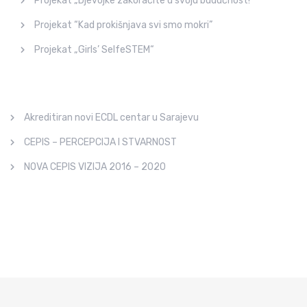
Projekat „Djevojke zakoračite u svoju budućnost!“
Projekat “Kad prokišnjava svi smo mokri”
Projekat „Girls’ SelfeSTEM“
Akreditiran novi ECDL centar u Sarajevu
CEPIS – PERCEPCIJA I STVARNOST
NOVA CEPIS VIZIJA 2016 – 2020