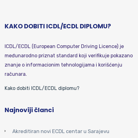
KAKO DOBITI ICDL/ECDL DIPLOMU?
ICDL/ECDL (European Computer Driving Licence) je
međunarodno priznat standard koji verifikuje pokazano
znanje o informacionim tehnologijama i korišćenju
računara.
Kako dobiti ICDL/ECDL diplomu?
Najnoviji članci
Akreditiran novi ECDL centar u Sarajevu