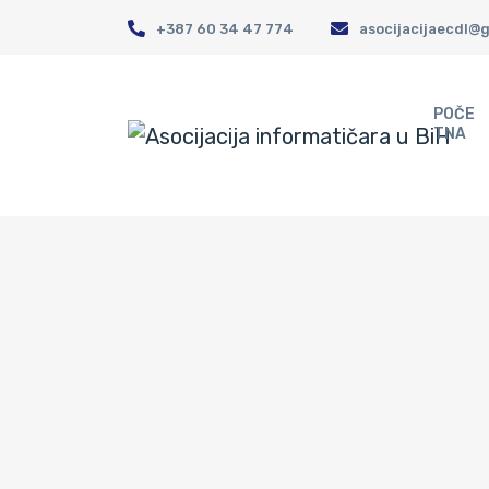
+387 60 34 47 774
asocijacijaecdl@
POČE
TNA
Kako po
Asocija