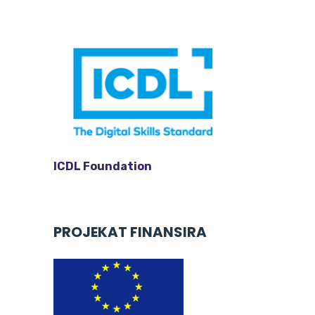
l
a
y
e
r
ICDL Foundation
PROJEKAT FINANSIRA