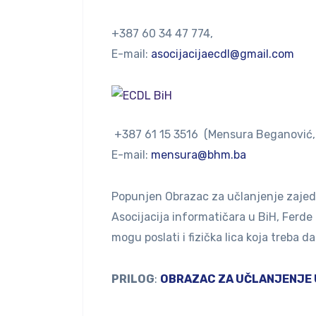
+387 60 34 47 774,
E-mail:
asocijacijaecdl@gmail.com
+387 61 15 3516 (Mensura Beganović, p
E-mail:
mensura@bhm.ba
Popunjen Obrazac za učlanjenje zajedn
Asocijacija informatičara u BiH, Ferde
mogu poslati i fizička lica koja treba 
PRILOG
:
OBRAZAC ZA UČLANJENJE 