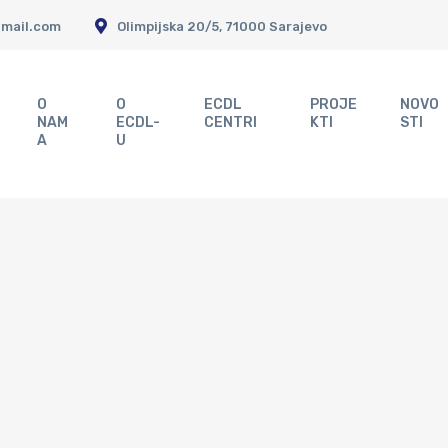
gmail.com
Olimpijska 20/5, 71000 Sarajevo
O
O
ECDL
PROJE
NOVO
NAM
ECDL-
CENTRI
KTI
STI
A
U
stati član
cije?