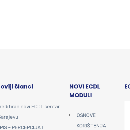
oviji članci
NOVI ECDL
E
MODULI
reditiran novi ECDL centar
OSNOVE
Sarajevu
KORIŠTENJA
PIS – PERCEPCIJA I